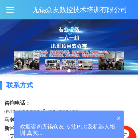
无锡众友数控技术培训有限公司
联系方式
咨询电话：
0510-66893579 或 400-0510-985
×
马老师：
15358995229
欢迎咨询无锡众友,专注PLC及机器人培
新区总校地址：
训,真实...
（无锡新吴区泰山路2号）无锡国际科技合作园B座一楼